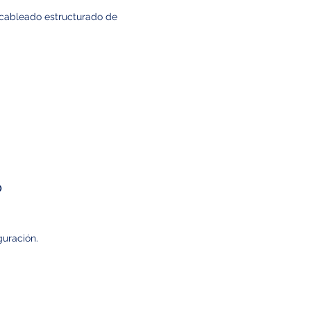
 cableado estructurado de
P
guración.