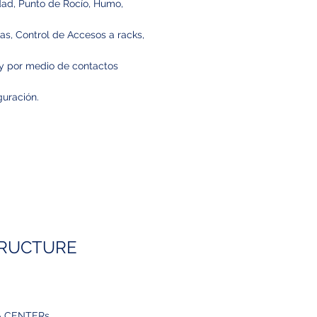
ad, Punto de Rocío, Humo,
s, Control de Accesos a racks,
rty por medio de contactos
guración.
TRUCTURE
TA CENTERs