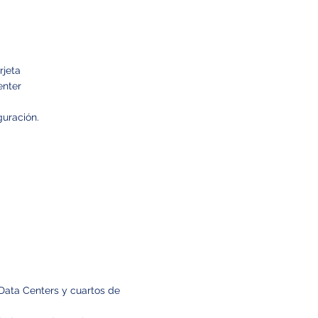
rjeta
enter
guración.
Data Centers y cuartos de